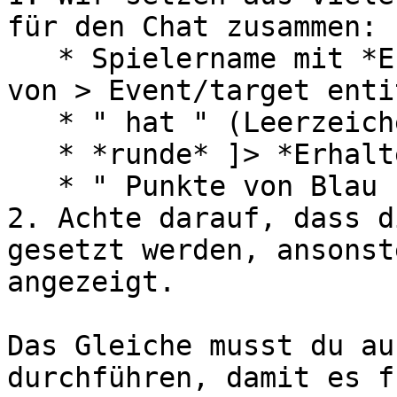
für den Chat zusammen:

   * Spielername mit *Erhalte den (Anzeige-)Namen 
von > Event/target entit
   * " hat " (Leerzeichen nicht vergessen)

   * *runde* ]> *Erhalte Global punktzahl\_blau*

   * " Punkte von Blau zurückgesetzt!"

2. Achte darauf, dass d
gesetzt werden, ansonst
angezeigt.

Das Gleiche musst du au
durchführen, damit es f