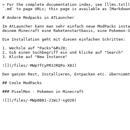
> For the complete documentation index, see [llms.txt](
`.md` to page URLs; this page is available as [Markdown
# Andere Modpacks in ATLauncher

Im AtLauncher kann man sehr einfach neue ModPacks insta
deinem Minecraft eine Raketenstartbasis, eine Pokemon-S
Die Installation geht mit diesen einfachen Schritten:

1. Wechsle auf "Packs"&#x20;

2. Gib einen Suchbegriff ein und klicke auf "Search"

3. Klicke auf "New Instance"

![](/files/-MWp7fCyPR3JRQPo-X0J)

Den ganzen Rest, Installieren, Entpacken etc. übernimmt
## Coole ModPacks

### PixelMon - Pokemon in Minecraft
