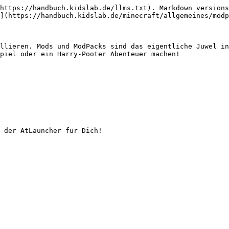
https://handbuch.kidslab.de/llms.txt). Markdown versions
](https://handbuch.kidslab.de/minecraft/allgemeines/modp
llieren. Mods und ModPacks sind das eigentliche Juwel in
piel oder ein Harry-Pooter Abenteuer machen!

 der AtLauncher für Dich!
