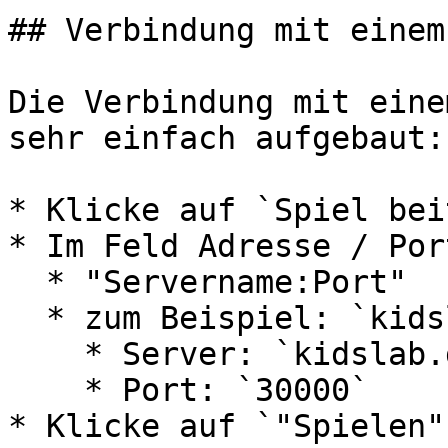
## Verbindung mit einem
Die Verbindung mit eine
sehr einfach aufgebaut:

* Klicke auf `Spiel bei
* Im Feld Adresse / Port
  * "Servername:Port"

  * zum Beispiel: `kidslab.de:30000` für

    * Server: `kidslab.de`

    * Port: `30000`

* Klicke auf `"Spielen"`