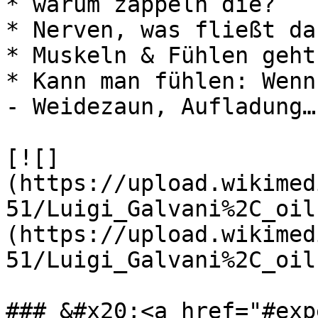
* warum zappeln die?

* Nerven, was fließt da
* Muskeln & Fühlen geht
* Kann man fühlen: Wenn
- Weidezaun, Aufladung…

[![]
(https://upload.wikimed
51/Luigi_Galvani%2C_oil
(https://upload.wikimed
51/Luigi_Galvani%2C_oil
### &#x20;<a href="#exp