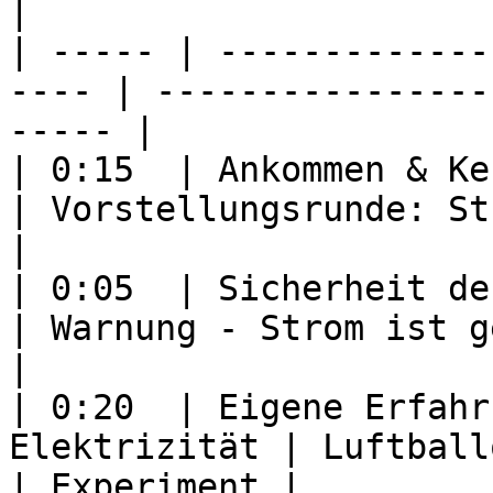
|

| ----- | -------------
---- | ----------------
----- |

| 0:15  | Ankommen & Kennenlernen     
| Vorstellungsrunde: Strom-Ges
|

| 0:05  | Sicherheit der Kinder          
| Warnung - Strom ist gefährli
|

| 0:20  | Eigene Erfahr
Elektrizität | Luftballon-Versuche
| Experiment |
